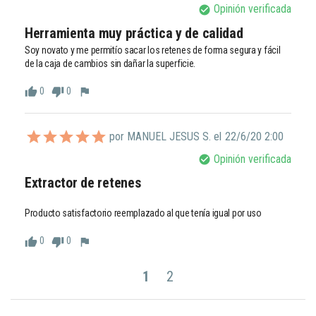
Opinión verificada
check_circle
Herramienta muy práctica y de calidad
Soy novato y me permitío sacar los retenes de forma segura y fácil 
de la caja de cambios sin dañar la superficie.
0
0
thumb_up
thumb_down
flag
por MANUEL JESUS S. el
22/6/20 2:00
Opinión verificada
check_circle
Extractor de retenes
0
0
thumb_up
thumb_down
flag
1
2