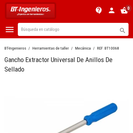
0
contact_support
person
shopping_basket


BT-Ingenieros
Herramientas de taller
Mecánica
REF:
BT10068
Gancho Extractor Universal De Anillos De
Sellado