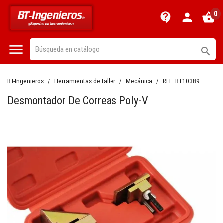
0
contact_support
person
shopping_basket


BT-Ingenieros
Herramientas de taller
Mecánica
REF:
BT10389
Desmontador De Correas Poly-V