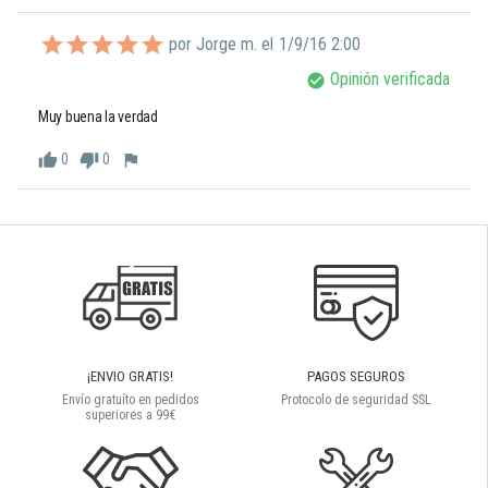
por Jorge m. el
1/9/16 2:00
Opinión verificada
check_circle
Muy buena la verdad
0
0
thumb_up
thumb_down
flag
¡ENVIO GRATIS!
PAGOS SEGUROS
Envío gratuíto en pedidos
Protocolo de seguridad SSL
superiores a 99€