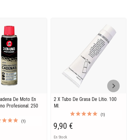
Cadena De Moto En
2 X Tubo De Grasa De Lítio. 100
Gra
no Profesional. 250
Ml.
(1)
9,
(1)
9,90 €
EN 
En Stock