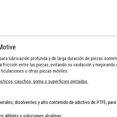
Motive
 para lubricación profunda y de larga duración de piezas somet
la fricción entre las piezas, evitando su oxidación y mejorand
rticulaciones u otras piezas móviles.
ásticos, cauchos, goma o superficies pintadas.
nerales, disolventes y alto contenido de adictivo de PTFE, para
os débiles y soluciones alcalinas.