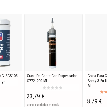
00 G. SCS103
Grasa De Cobre Con Dispensador
Grasa Para 
C772. 200 Ml.
Spray 3-En-U
(1)
Ml.
star
star
star
star
star
23,79 €
8,79 €
Últimas unidades en stock