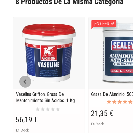
8 Productos De La Misma Categoria
¡EN OFERTA!
Vaselina Griffon. Grasa De
Grasa De Aluminio. 5
Mantenimiento Sin Ácidos. 1 Kg.
star
star
star
star
star
21,35 €
56,19 €
En Stock
En Stock