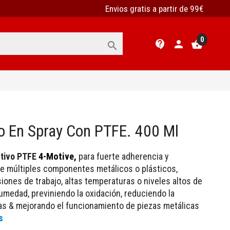
Envios gratis a partir de 99€
0
contact_support
person
shopping_basket

io En Spray Con PTFE. 400 Ml
ctivo PTFE
4-Motive,
para fuerte adherencia y
de múltiples componentes metálicos o plásticos,
iones de trabajo, altas temperaturas o niveles altos de
umedad, previniendo la oxidación, reduciendo la
zas & mejorando el funcionamiento de piezas metálicas
s