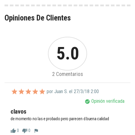
Opiniones De Clientes
5.0
2 Comentarios
por Juan S. el
27/3/18 2:00
Opinión verificada
check_circle
clavos
de momento no las e probado pero parecen d buena calidad
0
0
thumb_up
thumb_down
flag