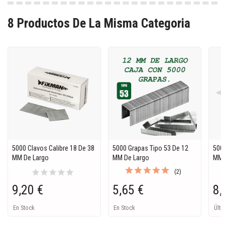
8 Productos De La Misma Categoria
5000 Clavos Calibre 18 De 38
5000 Grapas Tipo 53 De 12
5000
MM De Largo
MM De Largo
MM.
star
star
star
star
star
(2)
9,20 €
5,65 €
8,
En Stock
En Stock
Últi