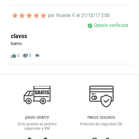
por Vicente V. el
21/10/17 2:00
Opinión verificada
check_circle
clavos
bueno.
0
0
thumb_up
thumb_down
flag
¡ENVIO GRATIS!
PAGOS SEGUROS
Envío gratuíto en pedidos
Protocolo de seguridad SSL
superiores a 99€