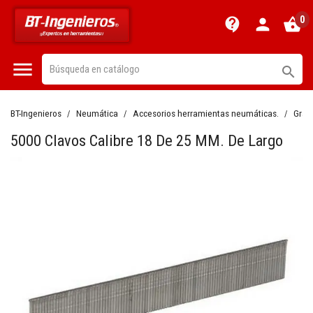
0
contact_support
person
shopping_basket


BT-Ingenieros
Neumática
Accesorios herramientas neumáticas.
Grap
5000 Clavos Calibre 18 De 25 MM. De Largo