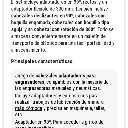
El set
incluye adaptadores en 90º, rectos, y un
adaptador flexible de 300 mm.
También incluye
cabezales deslizantes en 90
º,
cabezales con
boquilla engomad
a,
cabezales con boquilla tipo
aguja
, y un
cabezal con rotación de 360º
. Todo se
almacena convenientemente en un maletín de
transporte de plástico para una fácil portabilidad y
almacenamiento.
Principales características:
Juego de
cabezales adaptadores para
engrasadoras
, compatibles con la mayoría de
las engrasadoras manuales y neumáticas.
Incluye
adaptadores y extensiones para
realizar trabajos de lubricación de manera
más cómoda
y precisa en maquinaria, taller,
etc.
Adaptador en 90º: Para acceder a grifos de