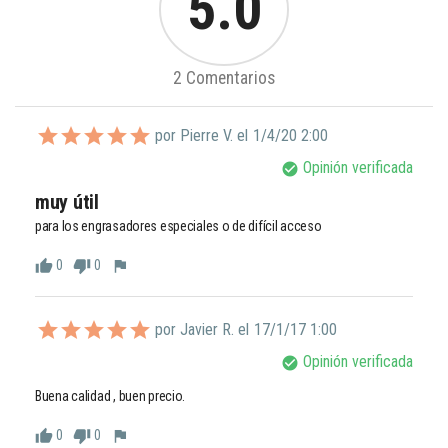
5.0
2 Comentarios
por Pierre V. el
1/4/20 2:00
Opinión verificada
check_circle
muy útil
para los engrasadores especiales o de difícil acceso
0
0
thumb_up
thumb_down
flag
por Javier R. el
17/1/17 1:00
Opinión verificada
check_circle
Buena calidad , buen precio.
0
0
thumb_up
thumb_down
flag