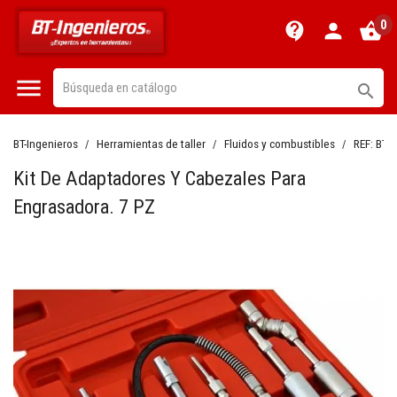
0
contact_support
person
shopping_basket


BT-Ingenieros
Herramientas de taller
Fluidos y combustibles
REF:
BT1
Kit De Adaptadores Y Cabezales Para
Engrasadora. 7 PZ