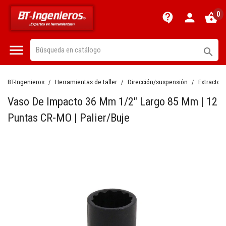
0
contact_support
person
shopping_basket


BT-Ingenieros
Herramientas de taller
Dirección/suspensión
Extractor
Vaso De Impacto 36 Mm 1/2" Largo 85 Mm | 12
Puntas CR-MO | Palier/Buje