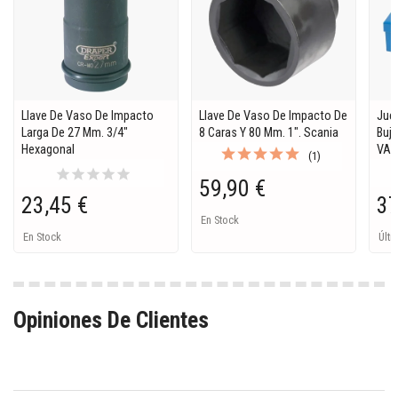
Llave De Vaso De Impacto
Llave De Vaso De Impacto De
Jue
Larga De 27 Mm. 3/4"
8 Caras Y 80 Mm. 1". Scania
Buje
Hexagonal
VAG
(1)
star
star
star
star
star
59,90 €
23,45 €
37
En Stock
En Stock
Últi
Opiniones De Clientes