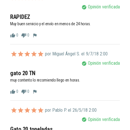
Opinión verificada
check_circle
RAPIDEZ
Muy buen servicio y el envío en menos de 24 horas. 
0
0
thumb_up
thumb_down
flag
por Miguel Ángel S. el
9/7/18 2:00
Opinión verificada
check_circle
gato 20 TN
muy contento lo recomiendo llego en horas.
0
0
thumb_up
thumb_down
flag
por Pablo P. el
26/5/18 2:00
Opinión verificada
check_circle
Gato 20 toneladas