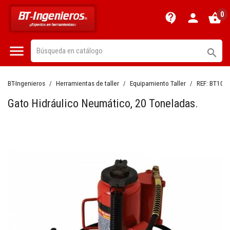
0
contact_support
person
shopping_basket


BT-Ingenieros
Herramientas de taller
Equipamiento Taller
REF:
BT103
Gato Hidráulico Neumático, 20 Toneladas.