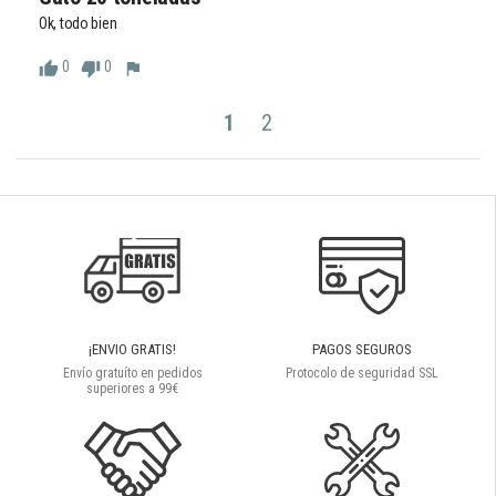
Ok, todo bien
0
0
thumb_up
thumb_down
flag
1
2
¡ENVIO GRATIS!
PAGOS SEGUROS
Envío gratuíto en pedidos
Protocolo de seguridad SSL
superiores a 99€