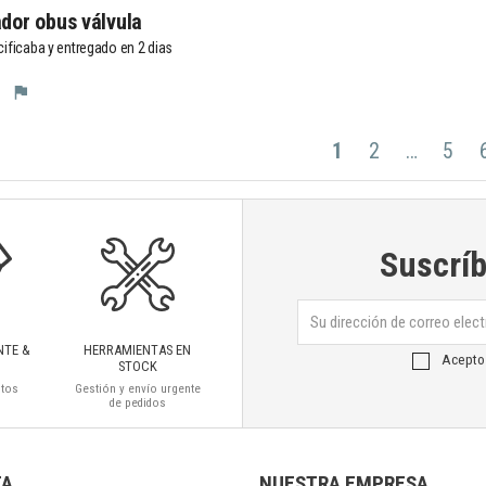
ador obus válvula 
ficaba y entregado en 2 dias
flag
1
2
…
5
Suscríb
NTE &
HERRAMIENTAS EN
Acepto
STOCK
ctos
Gestión y envío urgente
de pedidos
TA
NUESTRA EMPRESA