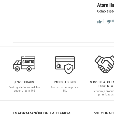
Atornill
Como especi
0
0
thumb_up
thumb_down
¡ENVIO GRATIS!
PAGOS SEGUROS
SERVICIO AL CLIE
POSVENTA
Envío gratuíto en pedidos
Protocolo de seguridad
superiores a 99€
SSL
Servicio y produ
garantizados
INFORMACIÓN DE LA TIENDA
SU CUEN