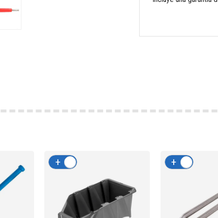
+
-
+
-