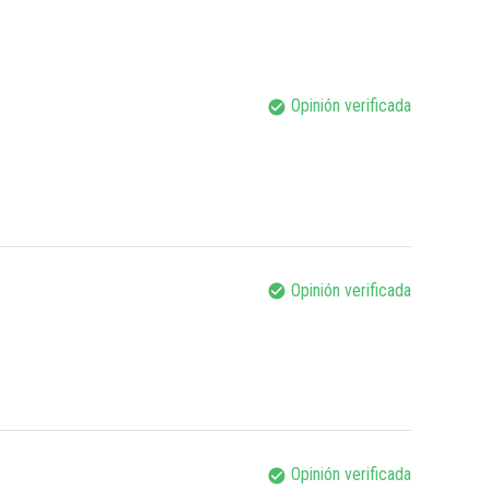
Opinión verificada
check_circle
Opinión verificada
check_circle
Opinión verificada
check_circle