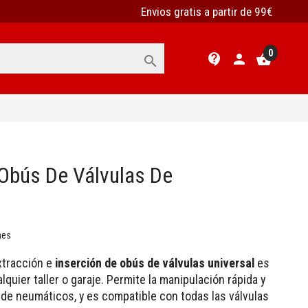
Envios gratis a partir de 99€
0
contact_support
person
shopping_basket

 Obús De Válvulas De
nes
xtracción e
inserción de obús de válvulas universal
es
quier taller o garaje. Permite la manipulación rápida y
 de neumáticos, y es compatible con todas las válvulas