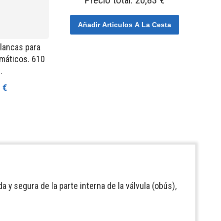
Precio total:
20,83 €
Añadir Articulos A La Cesta
lancas para
máticos. 610
.
 €
a y segura de la parte interna de la válvula (obús),