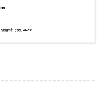
ión.
de neumáticos. 🚗🚲