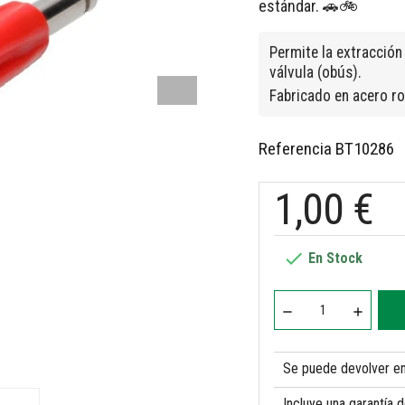
estándar. 🚗🚲
Permite la extracción 
válvula (obús).
Fabricado en acero r
Referencia
BT10286
1,00 €

En Stock
Se puede devolver en 
Incluye una garantía 