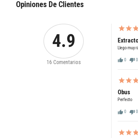
Opiniones De Clientes
4.9
Extracto
Llego muy r
0
0
thumb_up
thumb_down
16 Comentarios
Obus
Perfecto
0
0
thumb_up
thumb_down