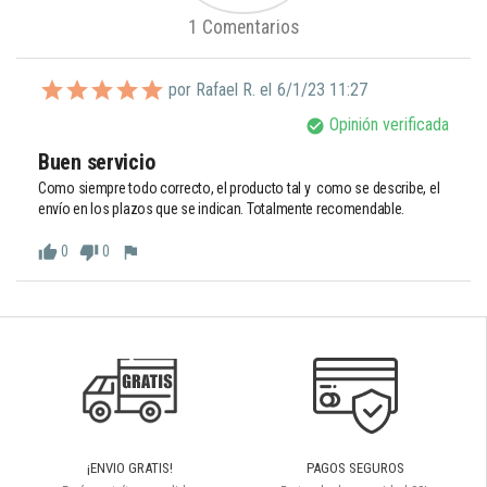
1 Comentarios
por Rafael R. el
6/1/23 11:27
Opinión verificada
check_circle
Buen servicio 
Como siempre todo correcto, el producto tal y  como se describe, el 
envío en los plazos que se indican. Totalmente recomendable.
0
0
thumb_up
thumb_down
flag
¡ENVIO GRATIS!
PAGOS SEGUROS