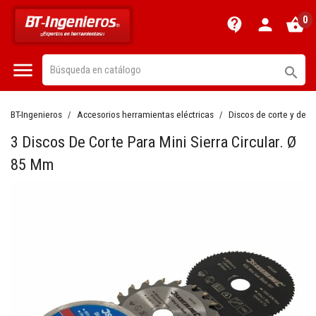
0
contact_support
person
shopping_basket


BT-Ingenieros
Accesorios herramientas eléctricas
Discos de corte y des
3 Discos De Corte Para Mini Sierra Circular. Ø
85 Mm