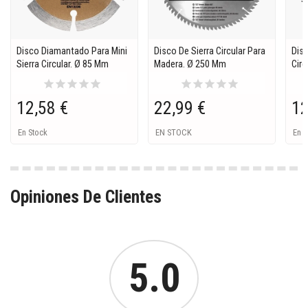
Disco Diamantado Para Mini
Disco De Sierra Circular Para
Disc
Sierra Circular. Ø 85 Mm
Madera. Ø 250 Mm
Circ
star
star
star
star
star
star
star
star
star
star
12,58 €
22,99 €
12
En Stock
EN STOCK
En S
Opiniones De Clientes
5.0