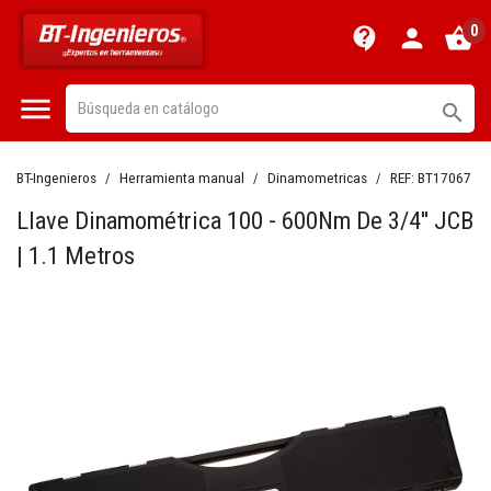
0
contact_support
person
shopping_basket


BT-Ingenieros
Herramienta manual
Dinamometricas
REF:
BT17067
Llave Dinamométrica 100 - 600Nm De 3/4'' JCB
| 1.1 Metros