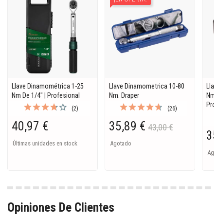
Llave Dinamométrica 1-25
Llave Dinamometrica 10-80
Lla
Nm De 1/4" | Profesional
Nm. Draper
Nm.
Pro
(2)
(26)
40,97 €
35,89 €
43,00 €
35
Últimas unidades en stock
Agotado
Ago
Opiniones De Clientes