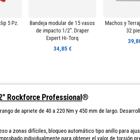
lip 5 Pz.
Bandeja modular de 15 vasos
Machos y Terra
de impacto 1/2". Draper
32 pi
Expert Hi-Torq
39,8
34,85 €
2" Rockforce Professional
®
ango de apriete de 40 a 220 Nm y 450 mm de largo. Desarroll
o a zonas difíciles, bloqueo automático tipo anillo para ajus
probado individualmente para obtener el valor de torsión pr