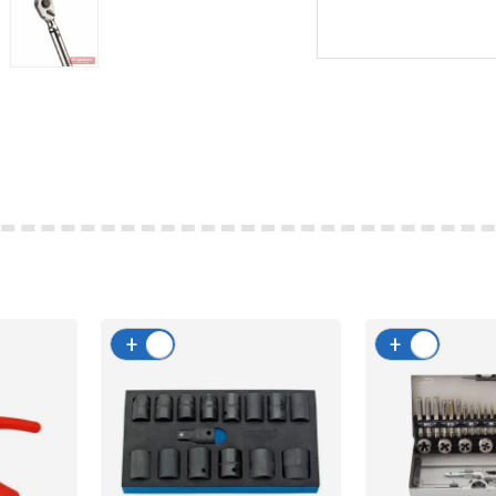
+
-
+
-