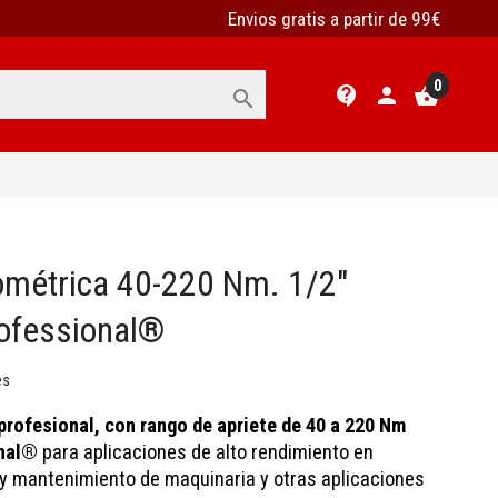
Envios gratis a partir de 99€
0
contact_support
person
shopping_basket

ométrica 40-220 Nm. 1/2"
ofessional®
es
rofesional, con rango de apriete de 40 a 220 Nm
nal®
para aplicaciones de alto rendimiento en
y mantenimiento de maquinaria y otras aplicaciones