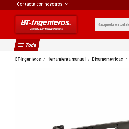
Contacta con nosotros
keyboard_arrow_down
menu
Todo
BT-Ingenieros
Herramienta manual
Dinamometricas