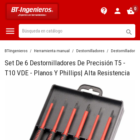
0
contact_support
person
shopping_basket


BT-Ingenieros
Herramienta manual
Destornilladores
Destornilladores
Set De 6 Destornilladores De Precisión T5 -
T10 VDE - Planos Y Phillips| Alta Resistencia