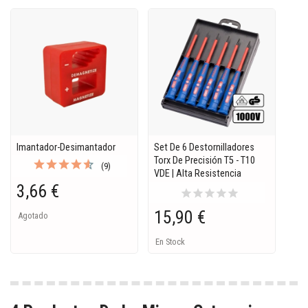
Imantador-Desimantador
Set De 6 Destornilladores
Torx De Precisión T5 - T10
(9)
VDE | Alta Resistencia
3,66 €
star
star
star
star
star
15,90 €
Agotado
En Stock