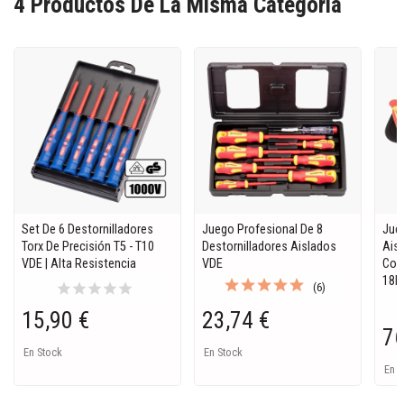
4 Productos De La Misma Categoria
Set De 6 Destornilladores
Juego Profesional De 8
Jue
Torx De Precisión T5 - T10
Destornilladores Aislados
Ais
VDE | Alta Resistencia
VDE
Con 
18P
star
star
star
star
star
(6)
15,90 €
23,74 €
76
En Stock
En Stock
En S