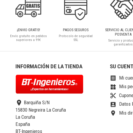
¡ENVIO GRATIS!
PAGOS SEGUROS
SERVICIO AL CLIE
POSVENTA
Envío gratuíto en pedidos
Protocolo de seguridad
superiores a 99€
SSL
Servicio y produ
garantizados
INFORMACIÓN DE LA TIENDA
SU CUEN
Mi cue

Mis pe
widgets
Cupone
content_cut
location_on
Barquiña S/N
Datos 
account_box
15830 Negreira La Coruña
Mis dir
location_on
La Coruña
España
BT-Ingenieros