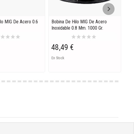
lo MIG De Acero 0.6
Bobina De Hilo MIG De Acero
Pac
Inoxidable 0.8 Mm. 1000 Gr.
Pis
r
star
star
star
star
star
star
star
star
star
48,49 €
8,
En Stock
En S