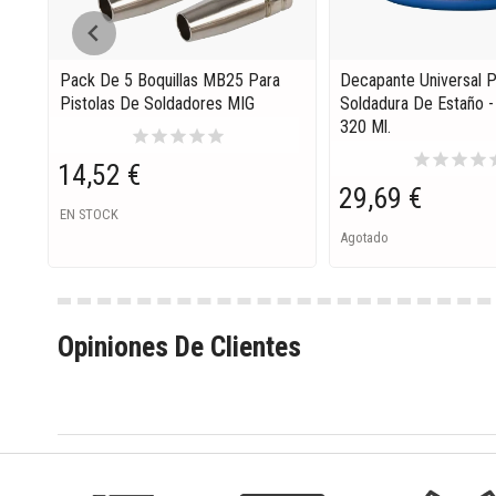
Pack De 5 Boquillas MB25 Para
Decapante Universal 
Pistolas De Soldadores MIG
Soldadura De Estaño - 
320 Ml.
star
star
star
star
star
star
star
star
star
s
14,52 €
29,69 €
EN STOCK
Agotado
Opiniones De Clientes