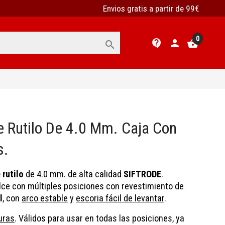
Envios gratis a partir de 99€
0
contact_support
person
shopping_basket

e Rutilo De 4.0 Mm. Caja Con
s.
 rutilo
de 4.0 mm. de alta calidad
SIFTRODE
.
lce con múltiples posiciones con revestimiento de
l
, con
arco estable
y
escoria fácil de levantar
.
uras
. Válidos para usar en todas las posiciones, ya