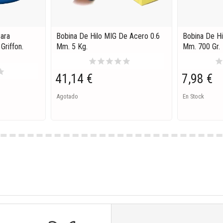
Para
Bobina De Hilo MIG De Acero 0.6
Bobina De Hi
Griffon.
Mm. 5 Kg.
Mm. 700 Gr.
star
star
star
star
star
sta
tar
41,14 €
7,98 €
Agotado
En Stock