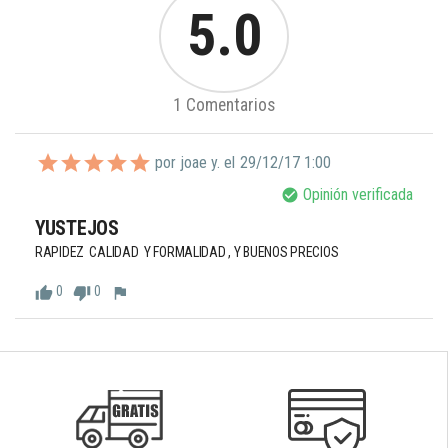
5.0
1 Comentarios
por joae y. el
29/12/17 1:00
Opinión verificada
check_circle
YUSTEJOS
RAPIDEZ  CALIDAD  Y FORMALIDAD , Y BUENOS PRECIOS
0
0
thumb_up
thumb_down
flag