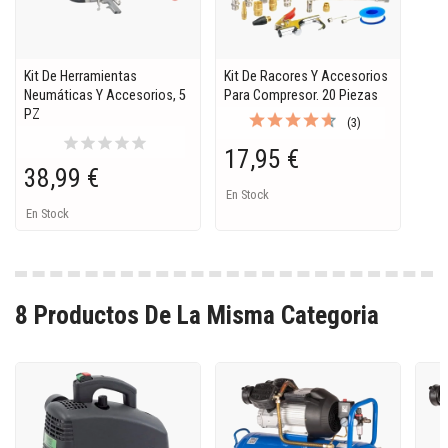
Kit De Herramientas
Kit De Racores Y Accesorios
Neumáticas Y Accesorios, 5
Para Compresor. 20 Piezas
PZ
(3)
star
star
star
star
star
17,95 €
38,99 €
En Stock
En Stock
8 Productos De La Misma Categoria