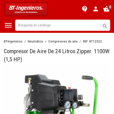
0
contact_support
person
shopping_basket


BT-Ingenieros
Neumática
Compresores de aire
REF:
BT12322
Compresor De Aire De 24 Litros Zipper. 1100W
(1,5 HP)