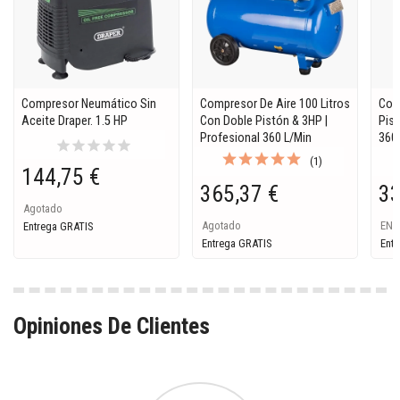
Compresor Neumático Sin
Compresor De Aire 100 Litros
Com
Aceite Draper. 1.5 HP
Con Doble Pistón & 3HP |
Pist
Profesional 360 L/Min
360 
star
star
star
star
star
(1)
144,75 €
365,37 €
33
Agotado
Agotado
EN 
Entrega GRATIS
Entrega GRATIS
Entr
Opiniones De Clientes