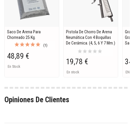
Saco De Arena Para
Pistola De Chorro De Arena
Gran
Chorreado 25 Kg.
Neumática Con 4 Boquillas
Gra
De Cerámica. (4, 5, 6 Y 7 Mm.)
Sac
(1)
star
star
star
star
star
48,89 €
19,78 €
34
En Stock
En stock
EN 
Opiniones De Clientes