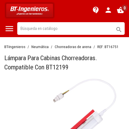
0
contact_support
person
shopping_basket


BT-Ingenieros
Neumática
Chorreadoras de arena
REF:
BT16751
Lámpara Para Cabinas Chorreadoras.
Compatible Con BT12199