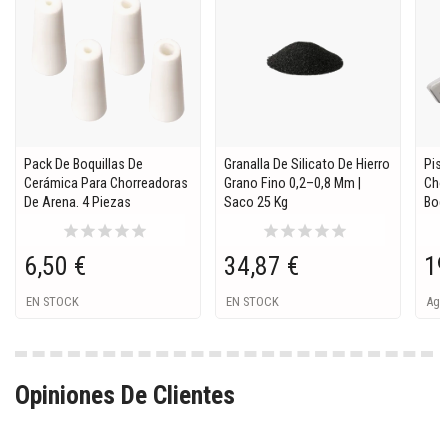
Pack De Boquillas De
Granalla De Silicato De Hierro
Pis
Cerámica Para Chorreadoras
Grano Fino 0,2–0,8 Mm |
Cho
De Arena. 4 Piezas
Saco 25 Kg
Boqu
star
star
star
star
star
star
star
star
star
star
6,50 €
34,87 €
19
EN STOCK
EN STOCK
Ago
Opiniones De Clientes