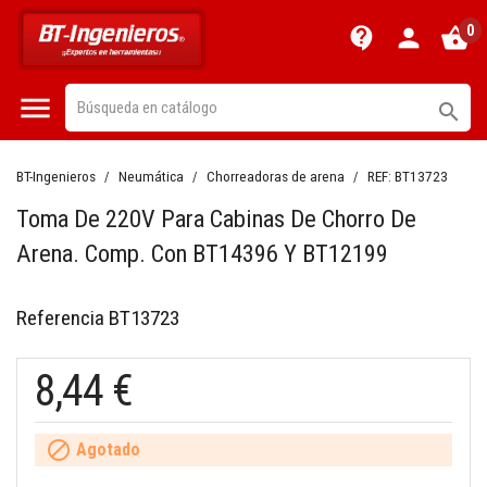
0
contact_support
person
shopping_basket


BT-Ingenieros
Neumática
Chorreadoras de arena
REF:
BT13723
Toma De 220V Para Cabinas De Chorro De
Arena. Comp. Con BT14396 Y BT12199
Referencia
BT13723
8,44 €

Agotado