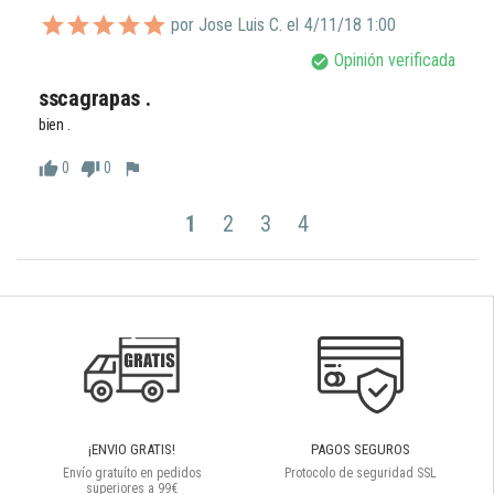
por Jose Luis C. el
4/11/18 1:00
Opinión verificada
check_circle
sscagrapas .
bien .
0
0
thumb_up
thumb_down
flag
1
2
3
4
¡ENVIO GRATIS!
PAGOS SEGUROS
Envío gratuíto en pedidos
Protocolo de seguridad SSL
superiores a 99€