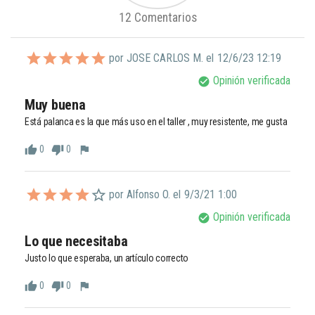
12 Comentarios
por JOSE CARLOS M. el
12/6/23 12:19
Opinión verificada
check_circle
Muy buena
Está palanca es la que más uso en el taller , muy resistente, me gusta 
0
0
thumb_up
thumb_down
flag
por Alfonso O. el
9/3/21 1:00
Opinión verificada
check_circle
Lo que necesitaba
Justo lo que esperaba, un artículo correcto
0
0
thumb_up
thumb_down
flag