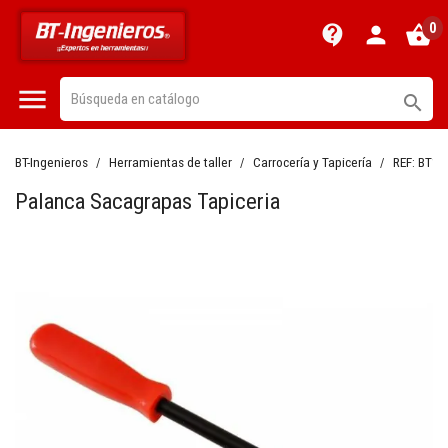
0
contact_support
person
shopping_basket


BT-Ingenieros
Herramientas de taller
Carrocería y Tapicería
REF:
BT10
Palanca Sacagrapas Tapiceria