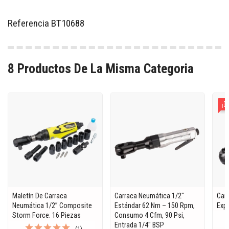
Referencia
BT10688
8 Productos De La Misma Categoria
¡E
Maletín De Carraca
Carraca Neumática 1/2"
Car
Neumática 1/2” Composite
Estándar 62 Nm – 150 Rpm,
Exp
Storm Force. 16 Piezas
Consumo 4 Cfm, 90 Psi,
Entrada 1/4" BSP
(1)