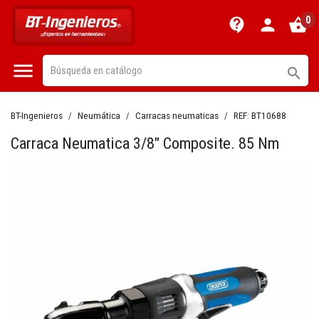
0
contact_support
person
shopping_basket


BT-Ingenieros
Neumática
Carracas neumaticas
REF:
BT10688
Carraca Neumatica 3/8" Composite. 85 Nm