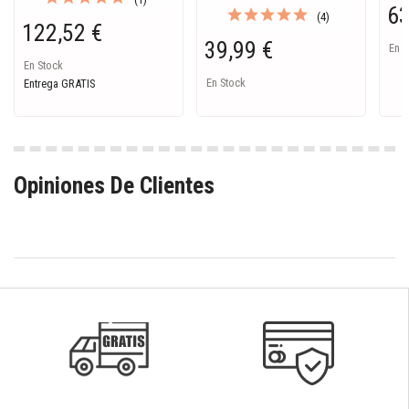
63
(4)
122,52 €
39,99 €
En S
En Stock
En Stock
Entrega GRATIS
Opiniones De Clientes