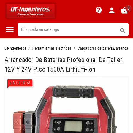
0
contact_support
person
shopping_basket


BT-Ingenieros
Herramientas eléctricas
Cargadores de batería, arrancador
Arrancador De Baterías Profesional De Taller.
12V Y 24V Pico 1500A Lithium-Ion
¡EN OFERTA!