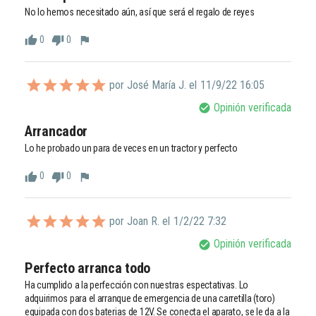
No lo hemos necesitado aún, así que será el regalo de reyes 
0
0
thumb_up
thumb_down
flag
por José María J. el
11/9/22 16:05
Opinión verificada
check_circle
Arrancador
Lo he probado un para de veces en un tractor y perfecto 
0
0
thumb_up
thumb_down
flag
por Joan R. el
1/2/22 7:32
Opinión verificada
check_circle
Perfecto arranca todo
Ha cumplido a la perfección con nuestras espectativas. Lo 
adquirimos para el arranque de emergencia de una carretilla (toro) 
equipada con dos baterias de 12V. Se conecta el aparato, se le da a la 