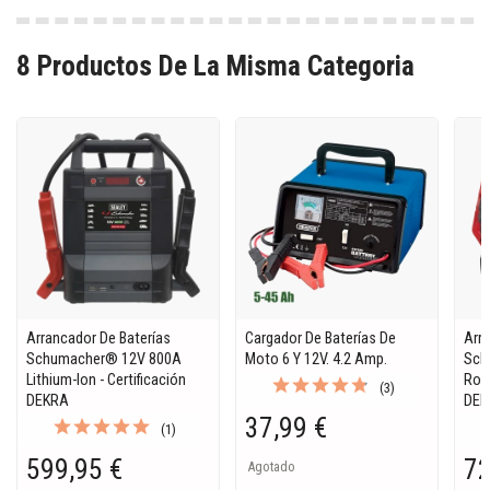
8 Productos De La Misma Categoria
Arrancador De Baterías
Cargador De Baterías De
Arra
Schumacher® 12V 800A
Moto 6 Y 12V. 4.2 Amp.
Sch
Lithium-Ion - Certificación
Road
(3)
DEKRA
DEK
37,99 €
(1)
599,95 €
72
Agotado