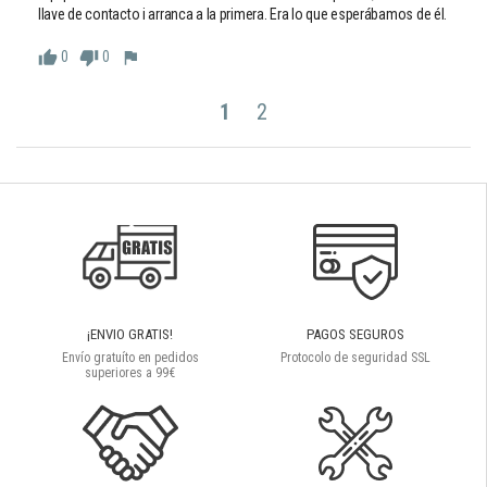
llave de contacto i arranca a la primera. Era lo que esperábamos de él. 
0
0
thumb_up
thumb_down
flag
1
2
¡ENVIO GRATIS!
PAGOS SEGUROS
Envío gratuíto en pedidos
Protocolo de seguridad SSL
superiores a 99€