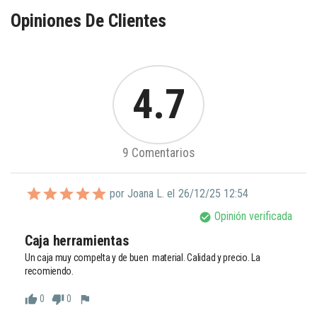
Opiniones De Clientes
4.7
9 Comentarios
por Joana L. el
26/12/25 12:54
Opinión verificada
check_circle
Caja herramientas
Un caja muy compelta y de buen  material. Calidad y precio. La 
recomiendo.
0
0
thumb_up
thumb_down
flag