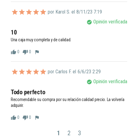
por Karol S. el
8/11/23 7:19
Opinión verificada
check_circle
10
Una caja muy completa y de calidad. 
0
0
thumb_up
thumb_down
flag
por Carlos F. el
6/6/23 2:29
Opinión verificada
check_circle
Todo perfecto
Recomendable su compra por su relación calidad precio. La volvería 
adquirir.
0
0
thumb_up
thumb_down
flag
1
2
3