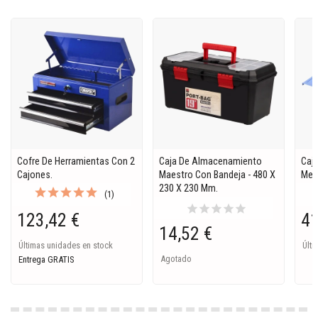
Cofre De Herramientas Con 2
Caja De Almacenamiento
Caj
Cajones.
Maestro Con Bandeja - 480 X
Metá
230 X 230 Mm.
(1)
star
star
star
star
star
123,42 €
41
14,52 €
Últimas unidades en stock
Últi
Agotado
Entrega GRATIS