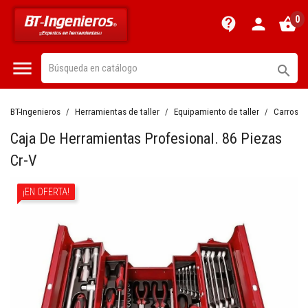
0
contact_support
person
shopping_basket


BT-Ingenieros
Herramientas de taller
Equipamiento de taller
Carros de
Caja De Herramientas Profesional. 86 Piezas
Cr-V
¡EN OFERTA!