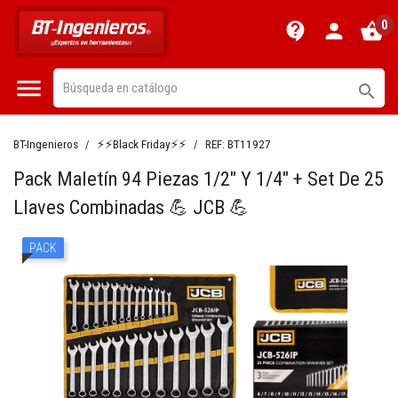
0
contact_support
person
shopping_basket


BT-Ingenieros
⚡⚡Black Friday⚡⚡
REF:
BT11927
Pack Maletín 94 Piezas 1/2" Y 1/4" + Set De 25
Llaves Combinadas 💪 JCB 💪
PACK