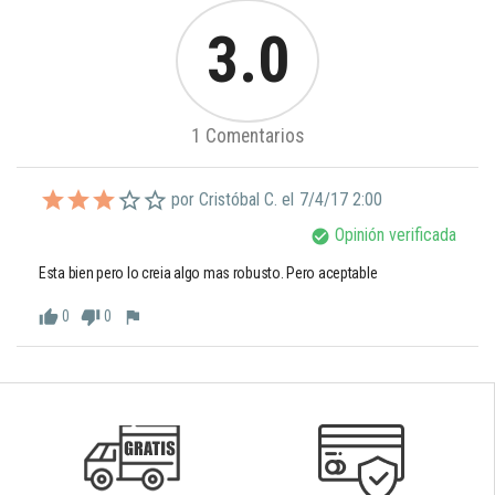
3.0
1 Comentarios
por Cristóbal C. el
7/4/17 2:00
Opinión verificada
check_circle
Esta bien pero lo creia algo mas robusto. Pero aceptable
0
0
thumb_up
thumb_down
flag