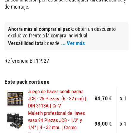
de montaje.
Ahorra más al comprar el pack
: obtén un descuento
exclusivo frente a la compra individual.
... Ver más
Versatilidad total:
desde
Referencia
BT11927
Este pack contiene
Juego de llaves combinadas
84,70 €
x 1
JCB - 25 Piezas. (6 - 32 mm) |
DIN 3113A | Cr-V
Maletín profesional de llaves
vaso 94 Piezas JCB - 1/2" y
98,00 €
x 1
1/4" | 4 - 32 mm. | Cromo