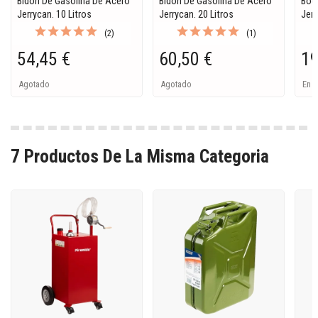
Bidon De Gasolina De Acero
Bidon De Gasolina De Acero
Boqu
Jerrycan. 10 Litros
Jerrycan. 20 Litros
Jerr
(2)
(1)
54,45 €
60,50 €
19
Agotado
Agotado
En S
7 Productos De La Misma Categoria