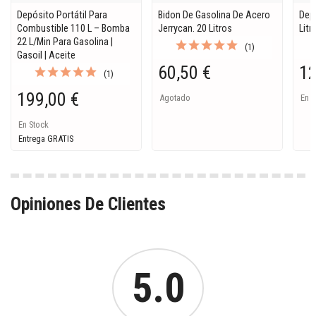
Depósito Portátil Para
Bidon De Gasolina De Acero
Dep
Combustible 110 L – Bomba
Jerrycan. 20 Litros
Litr
22 L/min Para Gasolina |
(1)
Gasoil | Aceite
60,50 €
12
(1)
199,00 €
Agotado
En S
En Stock
Entrega GRATIS
Opiniones De Clientes
5.0