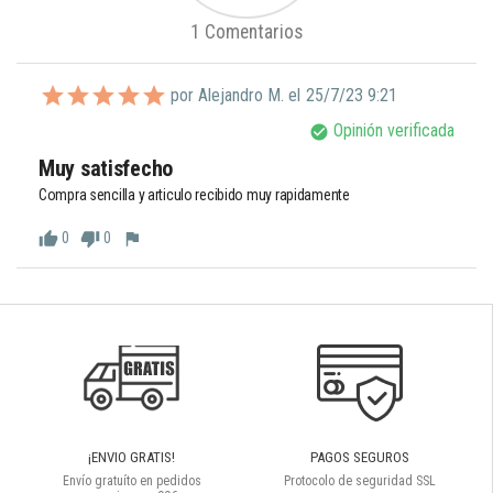
1 Comentarios
por Alejandro M. el
25/7/23 9:21
Opinión verificada
check_circle
Muy satisfecho
Compra sencilla y articulo recibido muy rapidamente
0
0
thumb_up
thumb_down
flag
¡ENVIO GRATIS!
PAGOS SEGUROS
Envío gratuíto en pedidos
Protocolo de seguridad SSL