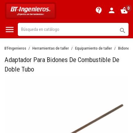
0
contact_support
person
shopping_basket


BT-Ingenieros
Herramientas de taller
Equipamiento de taller
Bidones 
Adaptador Para Bidones De Combustible De
Doble Tubo