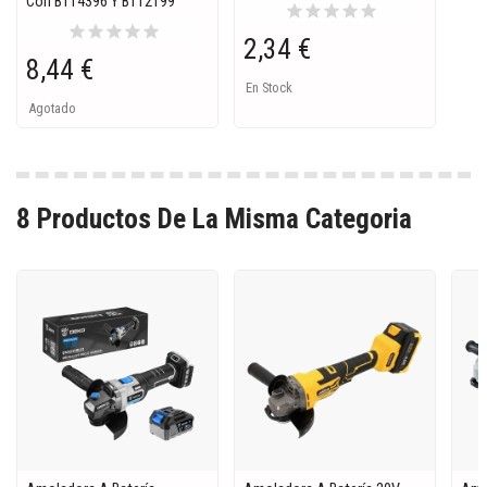
Con BT14396 Y BT12199
star
star
star
star
star
star
star
star
star
star
2,34 €
8,44 €
En Stock
Agotado
8 Productos De La Misma Categoria