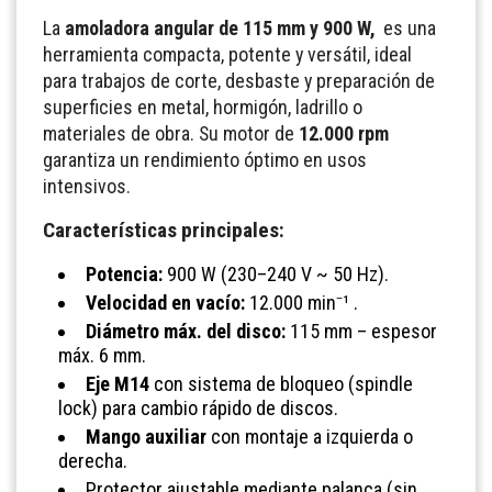
La
amoladora angular de 115 mm y 900 W,
es una
herramienta compacta, potente y versátil, ideal
para trabajos de corte, desbaste y preparación de
superficies en metal, hormigón, ladrillo o
materiales de obra. Su motor de
12.000 rpm
garantiza un rendimiento óptimo en usos
intensivos.
Características principales:
Potencia:
900 W (230–240 V ~ 50 Hz).
Velocidad en vacío:
12.000 min⁻¹ .
Diámetro máx. del disco:
115 mm – espesor
máx. 6 mm.
Eje M14
con sistema de bloqueo (spindle
lock) para cambio rápido de discos.
Mango auxiliar
con montaje a izquierda o
derecha.
Protector ajustable mediante palanca (sin