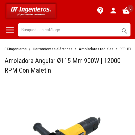
0
contact_support
person
shopping_basket


BT-Ingenieros
Herramientas eléctricas
Amoladoras radiales
REF:
BT1
Amoladora Angular Ø115 Mm 900W | 12000
RPM Con Maletín