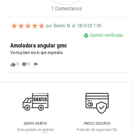
1 Comentarios
por Benito M. el
18/3/20 1:00
Opinión verificada
check_circle
Amoladora angular gmc
Va muy bien era lo que esperaba
0
0
thumb_up
thumb_down
flag
¡ENVIO GRATIS!
PAGOS SEGUROS
Envío gratuíto en pedidos
Protocolo de seguridad SSL