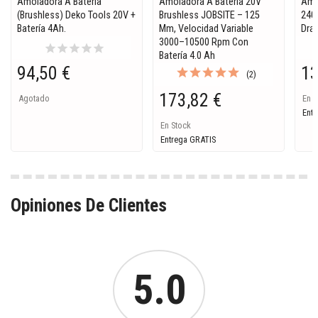
Amoladora A Batería
Amoladora A Batería 20V
Amo
(Brushless) Deko Tools 20V +
Brushless JOBSITE – 125
2400
Batería 4Ah.
Mm, Velocidad Variable
Dra
3000–10500 Rpm Con
star
star
star
star
star
Batería 4.0 Ah
94,50 €
13
(2)
173,82 €
Agotado
En S
Entr
En Stock
Entrega GRATIS
Opiniones De Clientes
5.0