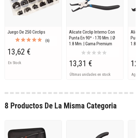
Juego De 250 Circlips
Alicate Circlip Interno Con
Alic
Punta En 90º - 170 Mm. | Ø
Punt
(6)
1.8 Mm. | Gama Premium
1.8
13,62 €
star
star
star
star
star
13,31 €
12
En Stock
Últimas unidades en stock
Ago
8 Productos De La Misma Categoria