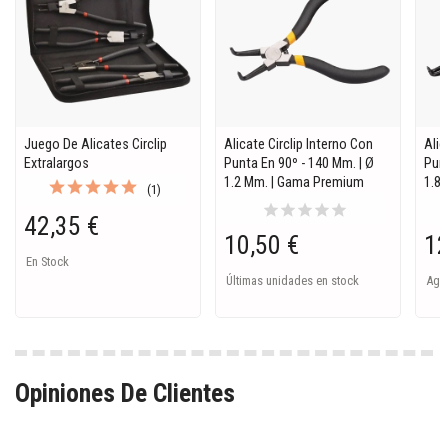
Juego De Alicates Circlip
Alicate Circlip Interno Con
Alic
Extralargos
Punta En 90º - 140 Mm. | Ø
Punt
1.2 Mm. | Gama Premium
1.8
(1)
star
star
star
star
star
42,35 €
10,50 €
12
En Stock
Últimas unidades en stock
Ago
Opiniones De Clientes