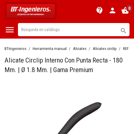
0
contact_support
person
shopping_basket


BT-Ingenieros
Herramienta manual
Alicates
Alicates circlip
REF:
B
Alicate Circlip Interno Con Punta Recta - 180
Mm. | Ø 1.8 Mm. | Gama Premium