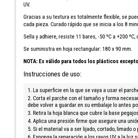
UV.
Gracias a su textura es totalmente flexible, se pu
cada pieza. Curado rápido que se inicia a los 8 min
Sella y adhiere, resiste 11 bares, -50 ºC a +200 ºC
Se suministra en hoja rectangular: 180 x 90 mm.
NOTA: Es válido para todos los plásticos excepto
Instrucciones de uso:
1. La superficie en la que se vaya a usar el parch
2. Corta el parche con el tamaño y forma necesari
debe volver a guardar en su embalaje lo antes p
3. Retira la hoja blanca que cubre la base pegaj
4. Aplica una presión firme que asegure una unió
5. Si el material va a ser lijado, cortado, limado o
6. Exponga la reparación a los rayos UV a la luz