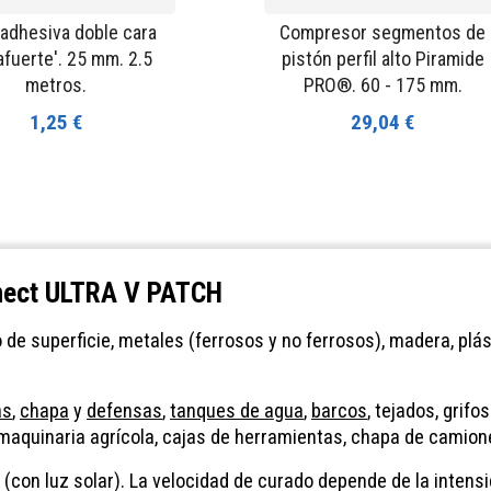
 adhesiva doble cara
Compresor segmentos de
afuerte'. 25 mm. 2.5
pistón perfil alto Piramide
metros.
PRO®. 60 - 175 mm.
1,25 €
29,04 €
nnect ULTRA V PATCH
 de superficie, metales (ferrosos y no ferrosos), madera, plás
as
,
chapa
y
defensas
,
tanques de agua
,
barcos
, tejados, grif
 maquinaria agrícola, cajas de herramientas, chapa de camione
(con luz solar). La velocidad de curado depende de la intensi