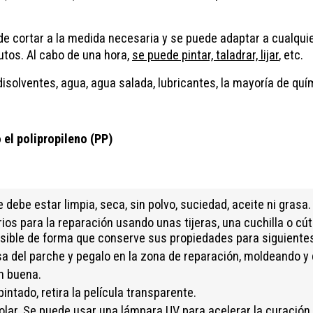
ede cortar a la medida necesaria y se puede adaptar a cualqui
utos. Al cabo de una hora,
se puede pintar, taladrar, lijar
, etc.
, disolventes, agua, agua salada, lubricantes, la mayoría de qu
 el polipropileno (PP)
e debe estar limpia, seca, sin polvo, suciedad, aceite ni grasa.
os para la reparación usando unas tijeras, una cuchilla o cút
osible de forma que conserve sus propiedades para siguiente
osa del parche y pegalo en la zona de reparación, moldeando 
n buena.
 pintado, retira la película transparente.
 solar. Se puede usar una lámpara UV para acelerar la curación