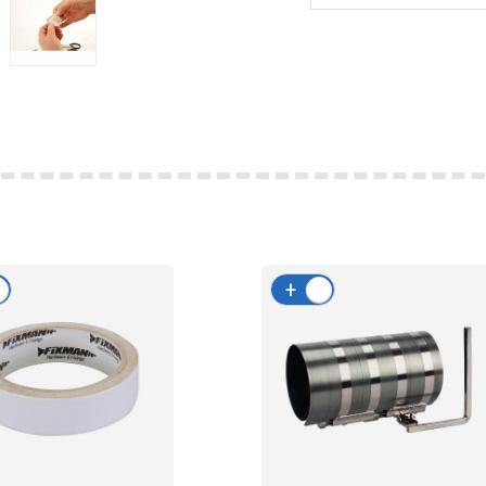
-
+
-