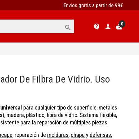
Envios gratis a partir de 99€
0
contact_support
person
shopping_basket

ador De Filbra De Vidrio. Uso
 universal
para cualquier tipo de superficie, metales
), madera, plástico, fibra de vidrio. Sistema flexible,
esistente
para la reparación de múltiples piezas.
scape
, reparación de
molduras
,
chapa
y
defensas
,