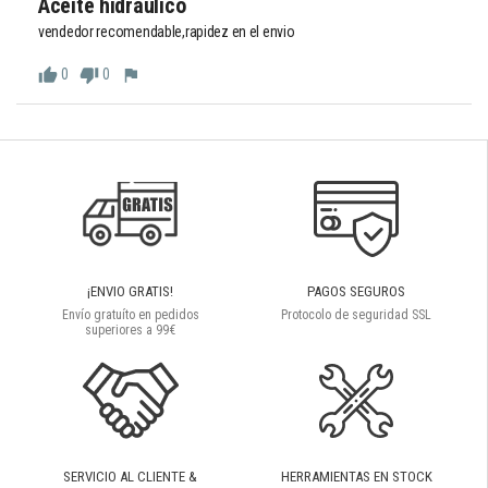
Aceite hidraulico
vendedor recomendable,rapidez en el envio
0
0
thumb_up
thumb_down
flag
¡ENVIO GRATIS!
PAGOS SEGUROS
Envío gratuíto en pedidos
Protocolo de seguridad SSL
superiores a 99€
SERVICIO AL CLIENTE &
HERRAMIENTAS EN STOCK