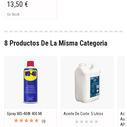
13,50 €
En Stock
8 Productos De La Misma Categoria
Spray WD-40® 400 Ml
Aceite De Corte. 5 Litros
Ace
Auto
star
star
star
star
star
(5)
API