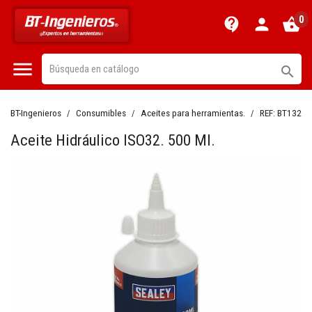
0
contact_support
person
shopping_basket


BT-Ingenieros
Consumibles
Aceites para herramientas.
REF:
BT13216
Aceite Hidráulico ISO32. 500 Ml.