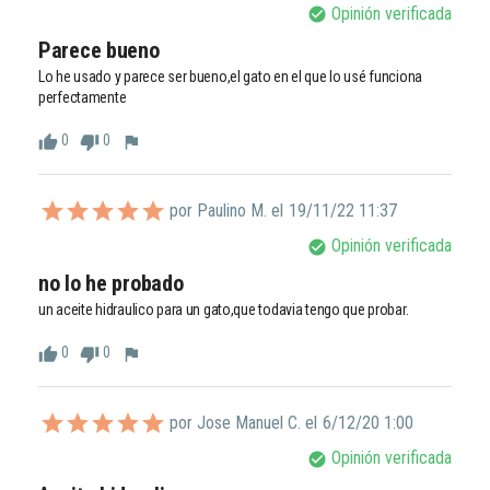
Opinión verificada
check_circle
Parece bueno
Lo he usado y parece ser bueno,el gato en el que lo usé funciona 
perfectamente 
0
0
thumb_up
thumb_down
flag
por Paulino M. el
19/11/22 11:37
Opinión verificada
check_circle
no lo he probado
un aceite hidraulico para un gato,que todavia tengo que probar.
0
0
thumb_up
thumb_down
flag
por Jose Manuel C. el
6/12/20 1:00
Opinión verificada
check_circle