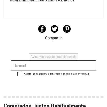
Incluye una garantía de 3 años exclusiva BT
Compartir
Avisarme cuando esté disponible
Acepto las
condiciones generales
y la
política de privacidad
.
Comprados Juntos Habitualmente