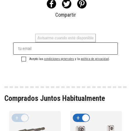
Compartir
Avisarme cuando esté disponible
Acepto las
condiciones generales
y la
política de privacidad
.
Comprados Juntos Habitualmente
+
-
+
-