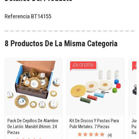
Referencia
BT14155
8 Productos De La Misma Categoria
¡EN OFERTA!
¡E
Pack De Cepillos De Alambre
Kit De Discos Y Pastas Para
Jueg
De Latón. Mandril Ø6mm. 24
Pulir Metales. 7 Piezas
Pul
Piezas
Supe
(4)