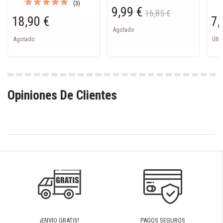
(3)
9,99 €
16,85 €
18,90 €
7,
Agotado
Agotado
Últi
Opiniones De Clientes
¡ENVIO GRATIS!
PAGOS SEGUROS