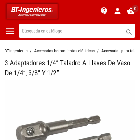
0
contact_support
person
shopping_basket


BT-Ingenieros
Accesorios herramientas eléctricas
Accesorios para talad
3 Adaptadores 1/4” Taladro A Llaves De Vaso
De 1/4”, 3/8” Y 1/2”