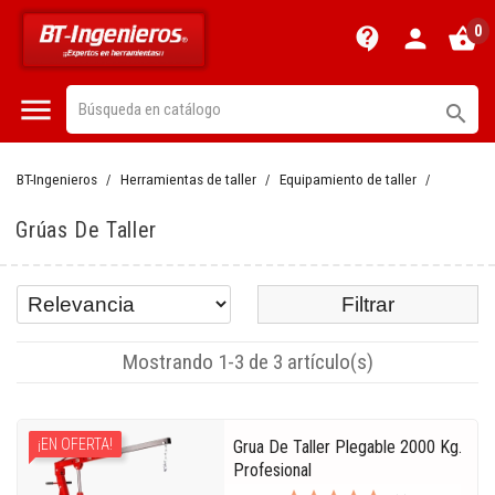
0
contact_support
person
shopping_basket


BT-Ingenieros
Herramientas de taller
Equipamiento de taller
Grúas De Taller
Filtrar
Mostrando 1-3 de 3 artículo(s)
¡EN OFERTA!
Grua De Taller Plegable 2000 Kg.
Profesional